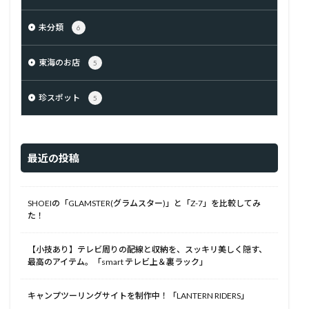
未分類
6
東海のお店
5
珍スポット
5
最近の投稿
SHOEIの「GLAMSTER(グラムスター)」と「Z-7」を比較してみ
た！
【小技あり】テレビ周りの配線と収納を、スッキリ美しく隠す、
最高のアイテム。「smart テレビ上＆裏ラック」
キャンプツーリングサイトを制作中！「LANTERN RIDERS」