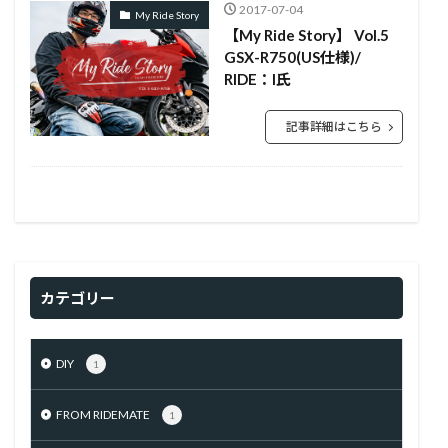
2017-07-04
My Ride Story
【My Ride Story】 Vol.5
GSX-R750(US仕様)/
RIDE：I氏
記事詳細はこちら
カテゴリー
DIY
1
FROM RIDEMATE
1