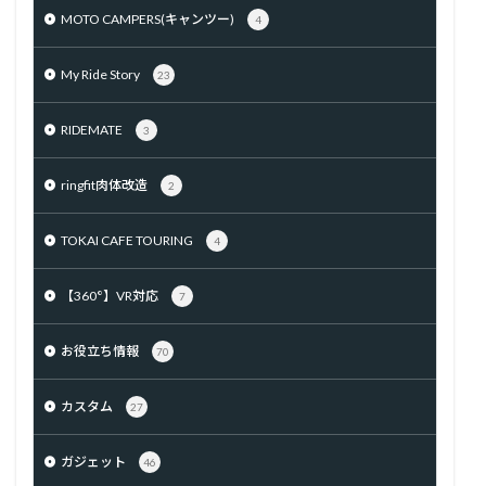
MOTO CAMPERS(キャンツー)
4
My Ride Story
23
RIDEMATE
3
ringfit肉体改造
2
TOKAI CAFE TOURING
4
【360°】VR対応
7
お役立ち情報
70
カスタム
27
ガジェット
46